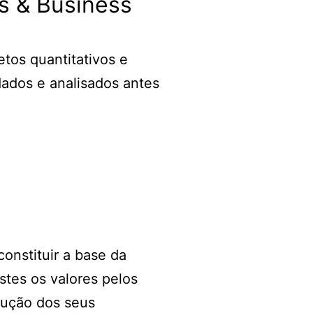
s & Business
etos quantitativos e
dados e analisados antes
onstituir a base da
stes os valores pelos
cução dos seus