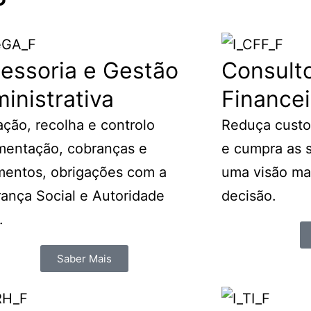
essoria e Gestão
Consulto
inistrativa
Financei
ação, recolha e controlo
Reduça custos
entação, cobranças e
e cumpra as 
entos, obrigações com a
uma visão ma
ança Social e Autoridade
decisão.
.
Saber Mais