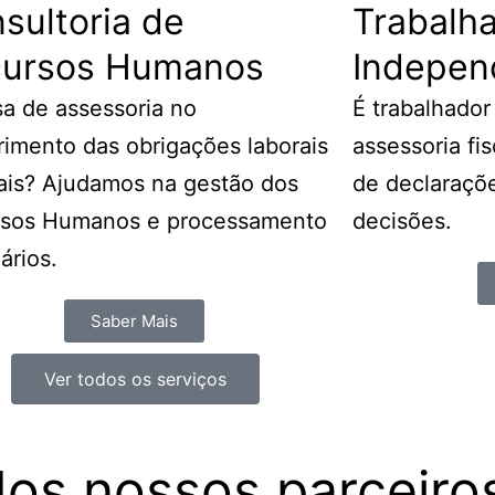
sultoria de
Trabalh
cursos Humanos
Indepen
sa de assessoria no
É trabalhado
imento das obrigações laborais
assessoria fi
cais? Ajudamos na gestão dos
de declaraçõe
rsos Humanos e processamento
decisões.
ários.
Saber Mais
Ver todos os serviços
os nossos parceiro