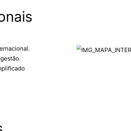
onais
ernacional.
 gestão.
plificado
s