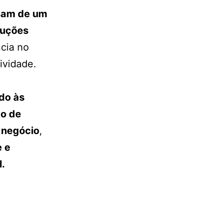
sam de um
luções
cia no
ividade.
do às
do de
o negócio
,
 e
l.