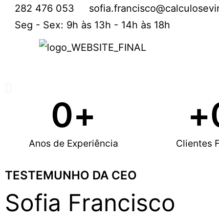
282 476 053
sofia.francisco@calculosevi
Seg - Sex: 9h às 13h - 14h às 18h
0
+
+
Contabilidade e Fiscal
Anos de Experiência
Clientes F
Acrescentamos Valor à sua Empresa
TESTEMUNHO DA CEO
Saber mais
Sofia Francisco