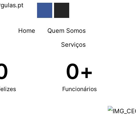
rgulas.pt
Home
Quem Somos
Serviços
0
0
+
idade
elizes
Funcionários