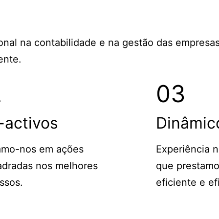
ional na contabilidade e na gestão das empresa
ente.
2
03
-activos
Dinâmic
amo-nos em ações
Experiência n
dradas nos melhores
que prestamo
ssos.
eficiente e ef