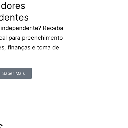
adores
dentes
r independente? Receba
scal para preenchimento
s, finanças e toma de
Saber Mais
s