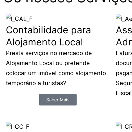
Contabilidade para
Ass
Alojamento Local
Adm
Presta serviços no mercado de
Fatur
Alojamento Local ou pretende
docum
colocar um imóvel como alojamento
pagam
temporário a turistas?
Segur
Fiscal
Saber Mais