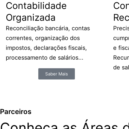
Contabilidade
Con
Organizada
Re
Reconciliação bancária, contas
Preci
correntes, organização dos
cumpr
impostos, declarações fiscais,
e fis
processamento de salários...
Recu
de sal
Saber Mais
Parceiros
Conheça as Áreas d